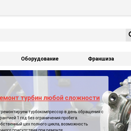
Оборудование
Франшиза
емонт турбин любой сложности
амена и изготовление клапанов
броса давления
тремонтируем турбокомпрессор в день обращения с
рантией 1 год без ограничения пробега.
омпания «ТУРБООСТ» предоставляет услуги по
обственный цех полного цикла, возможность
монту клапана сброса давления в сборе, в течение
чного присутствия при ремонте