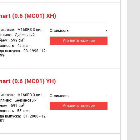
art (0.6 (MC01) XH)
игатель:
M160R3 3 цил.
-
Стоимость
пливо:
Дизельный
3
бъем:
599 см
Уточнить наличие
ощность:
45 л.с.
да выпуска:
03. 1998 - 12.
99
art (0.6 (MC01) YH)
игатель:
M160R3 3 цил.
-
Стоимость
пливо:
Бензиновый
3
бъем:
599 см
Уточнить наличие
ощность:
55 л.с.
да выпуска:
01. 2000 - 12.
01