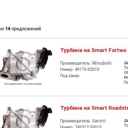
но
14
предложений
Турбина на Smart Fortwo 
Производитель:
Mitsubishi
Дв
То
Номер:
49173-02010
О
Под заказ
М
Го
Турбина на Smart Roadste
Производитель:
Garrett
Дв
То
Номер:
743317-5001S