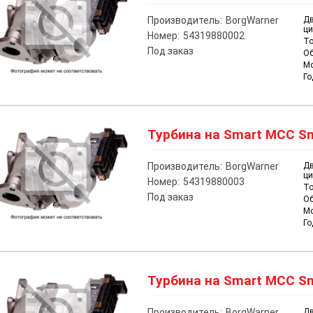
Производитель:
BorgWarner
Дв
ци
Номер:
54319880002
То
Под заказ
О
М
Го
Турбина на Smart MCC Sma
Производитель:
BorgWarner
Дв
ци
Номер:
54319880003
То
Под заказ
О
М
Го
Турбина на Smart MCC Sma
Производитель:
BorgWarner
Дв