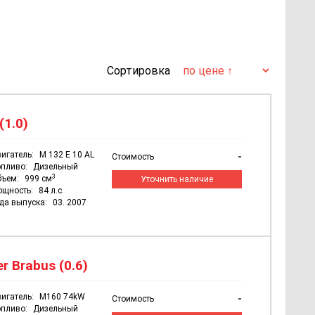
Сортировка
(1.0)
игатель:
M 132 E 10 AL
-
Стоимость
пливо:
Дизельный
3
бъем:
999 см
Уточнить наличие
ощность:
84 л.с.
да выпуска:
03. 2007
r Brabus (0.6)
игатель:
M160 74kW
-
Стоимость
пливо:
Дизельный