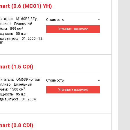
art (0.6 (MC01) YH)
игатель:
M160R3 3Zyl.
-
Стоимость
пливо:
Дизельный
3
бъем:
599 см
Уточнить наличие
ощность:
55 л.с.
да выпуска:
01. 2000 - 12.
01
rt (1.5 CDI)
игатель:
OM639 Forfour
-
Стоимость
пливо:
Дизельный
3
бъем:
1500 см
Уточнить наличие
ощность:
95 л.с.
да выпуска:
01. 2004
rt (0.8 CDI)