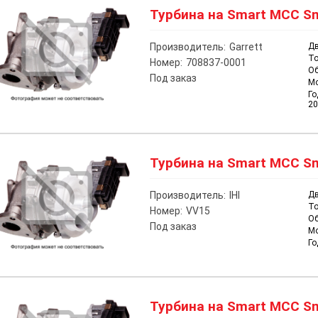
Турбина на Smart MCC Sm
Производитель:
Garrett
Дв
То
Номер:
708837-0001
О
Под заказ
М
Го
20
Турбина на Smart MCC Sma
Производитель:
IHI
Дв
То
Номер:
VV15
О
Под заказ
М
Го
Турбина на Smart MCC Sma