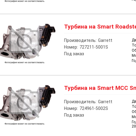
Турбина на Smart Roadste
Производитель:
Garrett
Дв
То
Номер:
727211-5001S
О
Под заказ
М
Го
Турбина на Smart MCC Sm
Производитель:
Garrett
Дв
То
Номер:
724961-5002S
О
Под заказ
М
Го
20