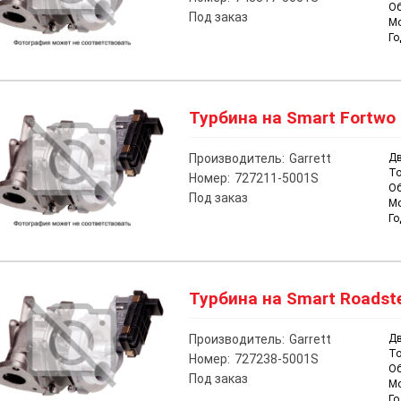
О
Под заказ
М
Го
Турбина на Smart Fortwo 
Производитель:
Garrett
Дв
То
Номер:
727211-5001S
О
Под заказ
М
Го
Турбина на Smart Roadste
Производитель:
Garrett
Дв
То
Номер:
727238-5001S
О
Под заказ
М
Го