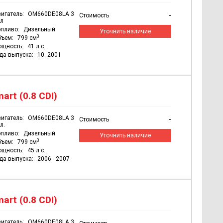
игатель:
OM660DE08LA 3
-
Стоимость
л
пливо:
Дизельный
Уточнить наличие
3
бъем:
799 см
ощность:
41 л.с.
да выпуска:
10. 2001
rt (0.8 CDI)
игатель:
OM660DE08LA 3
-
Стоимость
л.
пливо:
Дизельный
Уточнить наличие
3
бъем:
799 см
ощность:
45 л.с.
да выпуска:
2006 - 2007
rt (0.8 CDI)
игатель:
OM660DE08LA 3