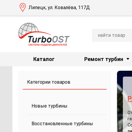
Липецк, ул. Ковалёва, 117Д
Каталог
Ремонт турбин
Категории товаров
Р
З
Новые турбины
с
О
га
К
Восстановленные турбины
С
ре
ли