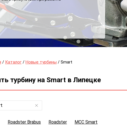
дня. Ремонт клапана вестгейта производится с
именением токарной обработки метала и с
облюдением номинальных тепловых зазоров.
я
/
Каталог
/
Новые турбины
/ Smart
ть турбину на Smart в Липецке
rt
Roadster Brabus
Roadster
MCC Smart