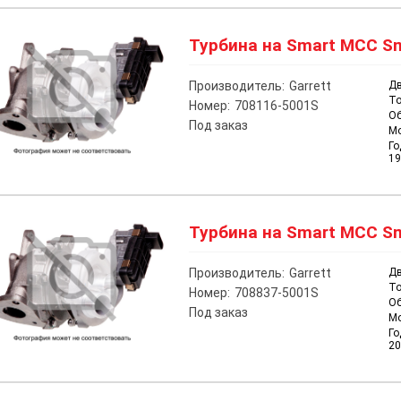
Турбина на Smart MCC Sm
Производитель:
Garrett
Дв
То
Номер:
708116-5001S
О
Под заказ
М
Го
19
Турбина на Smart MCC Sm
Производитель:
Garrett
Дв
То
Номер:
708837-5001S
О
Под заказ
М
Го
20