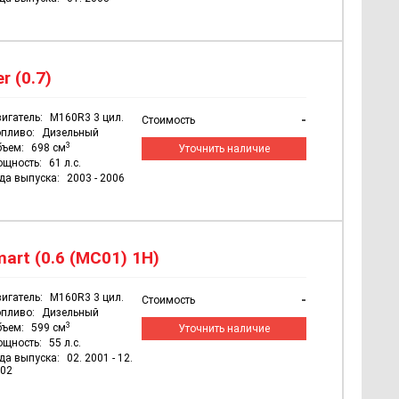
r (0.7)
игатель:
M160R3 3 цил.
-
Стоимость
пливо:
Дизельный
3
бъем:
698 см
Уточнить наличие
ощность:
61 л.с.
да выпуска:
2003 - 2006
art (0.6 (MC01) 1H)
игатель:
M160R3 3 цил.
-
Стоимость
пливо:
Дизельный
3
бъем:
599 см
Уточнить наличие
ощность:
55 л.с.
да выпуска:
02. 2001 - 12.
02