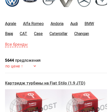
Agrale
Alfa Romeo
Andoria
Audi
BMW
Bajaj
CAT
Case
Caterpillar
Changan
Chery
Chevrolet
Chrysler
Citroen
Все бренды
Cummins
DAF
Dacia
Daewoo
Daihatsu
5644
предложения
Daugbjerg
Dcec
Detroit
Deutz
Dodge
DongGeng
Dongfeng
Fiat
Ford
Foton
Картридж турбины на Fiat Stilo (1.9 JTD)
Freightliner
GAZ
GMC
Genesis
Great Wall
Greaves
Haval
Hino
Hitachi
Holland
Honda
Hyundai
India Tcl
Industrial
Infiniti