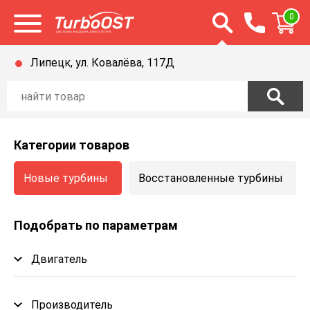
Открыть строку п
0
Открыть меню
Липецк, ул. Ковалёва, 117Д
Категории товаров
Новые турбины
Восстановленные турбины
Подобрать по параметрам
Двигатель
Производитель