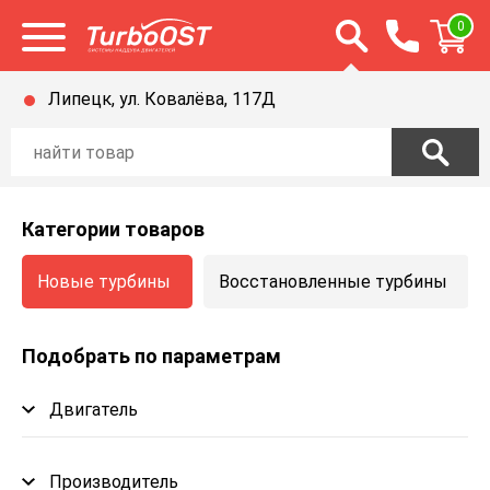
Открыть строку п
0
Открыть меню
Липецк, ул. Ковалёва, 117Д
Категории товаров
Новые турбины
Восстановленные турбины
Подобрать по параметрам
Двигатель
Производитель